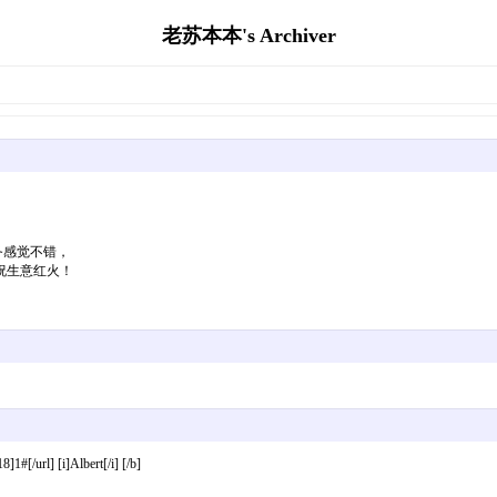
老苏本本's Archiver
务感觉不错，
祝生意红火！
#[/url] [i]Albert[/i] [/b]