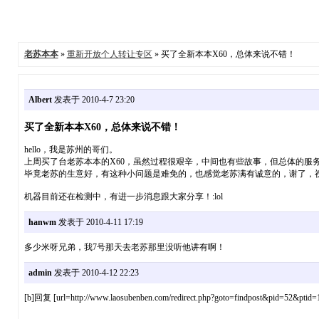
老苏本本
»
重新开放个人转让专区
» 买了全新本本X60，总体来说不错！
Albert
发表于 2010-4-7 23:20
买了全新本本X60，总体来说不错！
hello，我是苏州的哥们。
上周买了台老苏本本的X60，虽然过程很艰辛，中间也有些故事，但总体的服
毕竟老苏的生意好，有这种小问题是难免的，也感觉老苏满有诚意的，谢了，
机器目前还在检测中，有进一步消息跟大家分享！:lol
hanwm
发表于 2010-4-11 17:19
多少米呀兄弟，我7号那天去老苏那里没听他讲有啊！
admin
发表于 2010-4-12 22:23
[b]回复 [url=http://www.laosubenben.com/redirect.php?goto=findpost&pid=52&ptid=18]1