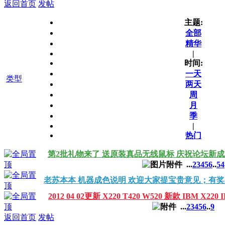
返回首页
发帖
主题:
全部
精华
|
时间:
一天
类型
两天
周
月
季
|
热门
第2批礼物来了 送原装真品无线鼠标 庆祝论坛新
...
2
3
4
5
6
..
54
老苏本本 机器成色说明 欢迎大家提宝贵意见；有
2012 04 02更新 X220 T420 W520 新款 IBM X2
...
2
3
4
5
6
..
9
返回首页
发帖