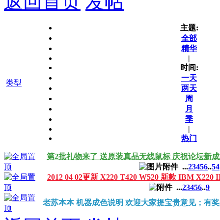
返回首页
发帖
主题:
全部
精华
|
时间:
一天
类型
两天
周
月
季
|
热门
第2批礼物来了 送原装真品无线鼠标 庆祝论坛新
...
2
3
4
5
6
..
54
2012 04 02更新 X220 T420 W520 新款 IBM X2
...
2
3
4
5
6
..
9
老苏本本 机器成色说明 欢迎大家提宝贵意见；有