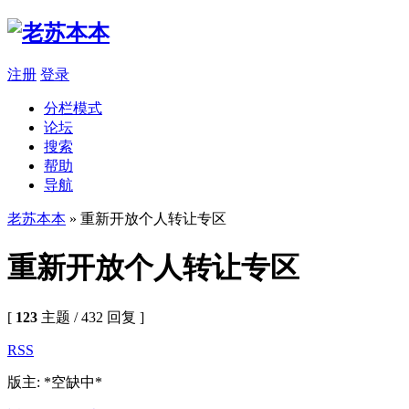
注册
登录
分栏模式
论坛
搜索
帮助
导航
老苏本本
» 重新开放个人转让专区
重新开放个人转让专区
[
123
主题 / 432 回复 ]
RSS
版主: *空缺中*