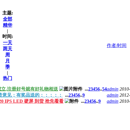
主题:
全部
精华
|
时间:
一天
作者/时间
两天
周
月
季
|
热门
成立,注册好号就有好礼物相送
...
2
3
4
5
6
..
54
admin
2010
宝贵意见；有奖品送的；；；；；
...
2
3
4
5
6
..
9
admin
2012
 X220 IPS LED 硬屏 到货 抢先看看
...
2
3
4
5
6
..
9
admin
2010