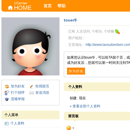
首页
帮助
touer9
已有 人次访问, 个积分, 个经验
用户组别：
主页地址：
http://www.laosubenben.c
如果您认识touer9，可以给TA留个言
成为好友后，您就可以第一时间关注到T
加为好友
加为好友
给我留言
个人资料
打个招呼
发送消息
创建:
现在
违规举报
» 查看全部个人资料
个人菜单
留言板
个人资料