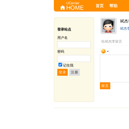
首页
帮助
斌杰
斌杰
登录站点
用户名
给斌杰李留言
密码
记住我