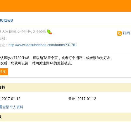
30f1w8
0 人次访问, 0 个积分, 0 个经验
订阅
组别：
地址：
http://www.laosubenben.com/home/?31761
认识iyzz7730f1w8，可以给TA留个言，或者打个招呼，或者添加为好友。
友后，您就可以第一时间关注到TA的更新动态。
好友
资料
:
2017-01-12
登录:
2017-01-12
查看全部个人资料
板