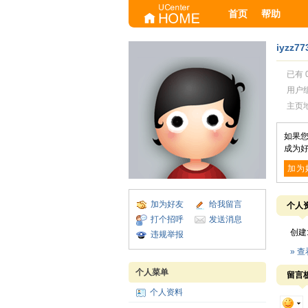
首页
帮助
iyzz77
已有 
用户
主页
如果您
成为好
加为
加为好友
给我留言
个人
打个招呼
发送消息
创建
违规举报
» 
个人菜单
留言
个人资料