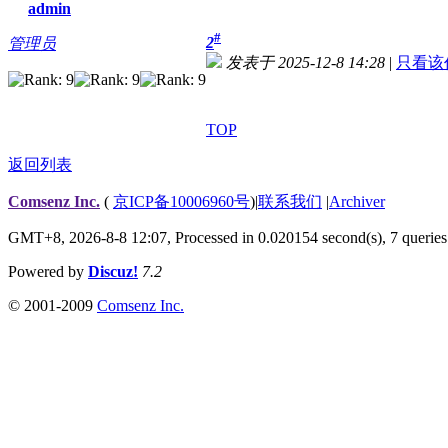
admin
#
2
管理员
发表于 2025-12-8 14:28
|
只看该
TOP
返回列表
Comsenz Inc.
(
京ICP备10006960号
)
|
联系我们
|
Archiver
GMT+8, 2026-8-8 12:07,
Processed in 0.020154 second(s), 7 queries
Powered by
Discuz!
7.2
© 2001-2009
Comsenz Inc.