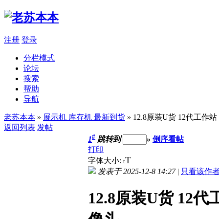
注册
登录
分栏模式
论坛
搜索
帮助
导航
老苏本本
»
展示机 库存机 最新到货
» 12.8原装U货 12代工作站 P
返回列表
发帖
#
1
跳转到
»
倒序看帖
打印
T
字体大小:
t
发表于 2025-12-8 14:27
|
只看该作
12.8原装U货 12代工作