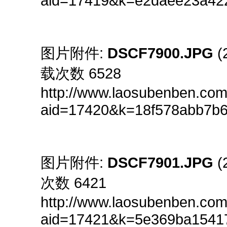
aid=17419&k=e2daee23a4
图片附件:
DSCF7900.JPG
(
载次数 6528
http://www.laosubenben.com
aid=17420&k=18f578abb7b
图片附件:
DSCF7901.JPG
(
次数 6421
http://www.laosubenben.com
aid=17421&k=5e369ba154