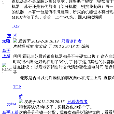
点机器是不是原装苏哥会明示，顶多换个键盘（键盘属于
机器，苏哥还是有优势滴（部分机型，别挑我刺昂）再一
的机器，木有一台是俺不满意滴，所买的机器也木有出现
M18X淘汰了先，哈哈，上个WC先，回来继续唠叨
TOP
#
灰
7
太狼
发表于 2012-2-20 18:19
|
只看该作者
本帖最后由 灰太狼 于 2012-2-20 18:21 编辑
新手
上路
呵呵 看到老苏最近很多机器都是不带硬盘出售了 这点非常
时就很不爽 还好现在用了3个月了 除了这点其他的我都
提点建议： 以后老苏销售时交代清楚硬盘通电时间 硬盘
受
老苏是否可以允许购机的朋友自己在淘宝上淘 直接寄往
TOP
#
8
发表于 2012-2-20 20:17
|
只看该作者
yytea
和老苏认识3年多了，买机器也20多个了。
新手上路
这的是分价钱一分货，我每次都是拆除键盘的，看看