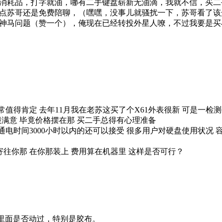
消耗品，打字就油，哪有二手键盘崭新无油滴，我就不信，买二
点苏哥还是免费陪聊，（嘿嘿，没事儿就骚扰一下，苏哥看了该
神马问题（赞一个），俺现在已经转投外星人嘹，不过我要是买
值得肯定 去年11月我在老苏这买了个X61外表很新 可是一检
很满意 毕竟价格摆在那 买二手总得有心理准备
通电时间3000小时以内的还可以接受 很多用户对硬盘使用状况
你那 在你那装上 费用算在机器里 这样是否可行？
里面是否动过，特别是胶布。