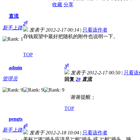
收藏
分享
直流
#
2
新手上路
发表于 2012-2-17 00:14
|
只看该作者
存钱观望中最好把随机的附件也说明一下。
TOP
#
3
admin
发表于 2012-2-17 00:50
|
只看该
管理员
回复
2#
直流
谢谢提醒；
TOP
pengts
#
4
新手上路
发表于 2012-2-18 10:04
|
只看该作者
美标2“项”插头应该是2“相”插头 或 3“相”插头，咯。