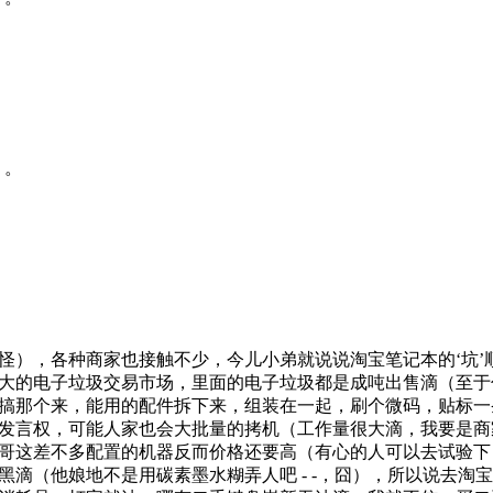
。。
怪），各种商家也接触不少，今儿小弟就说说淘宝笔记本的‘坑’
大的电子垃圾交易市场，里面的电子垃圾都是成吨出售滴（至于
搞那个来，能用的配件拆下来，组装在一起，刷个微码，贴标一条
发言权，可能人家也会大批量的拷机（工作量很大滴，我要是商
哥这差不多配置的机器反而价格还要高（有心的人可以去试验下
滴（他娘地不是用碳素墨水糊弄人吧 - -，囧），所以说去淘