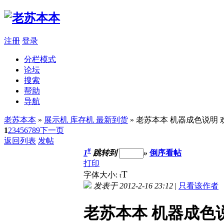
注册
登录
分栏模式
论坛
搜索
帮助
导航
老苏本本
»
展示机 库存机 最新到货
» 老苏本本 机器成色说
1
2
3
4
5
6
7
8
9
下一页
返回列表
发帖
#
1
跳转到
»
倒序看帖
打印
T
字体大小:
t
发表于 2012-2-16 23:12
|
只看该作者
老苏本本 机器成色