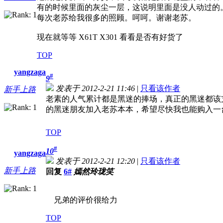
有的时候里面的灰尘一层，这说明里面是没人动过的
每次老苏给我很多的照顾。呵呵。谢谢老苏。
现在就等等 X61T X301 看看是否有好货了
TOP
yangzaga
#
9
发表于 2012-2-21 11:46
|
只看该作者
新手上路
老素的人气累计都是黑迷的捧场，真正的黑迷都该
的黑迷朋友加入老苏本本，希望尽快我也能购入一
TOP
#
10
yangzaga
发表于 2012-2-21 12:20
|
只看该作者
新手上路
回复
6#
嫣然玲珑笑
兄弟的评价很给力
TOP