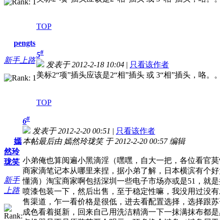
TOP
pengts
#
5
新手上路
发表于 2012-2-18 10:04
|
只看该作者
美标2“项”插头应该是2“相”插头 或 3“相”插头，咯。
TOP
#
6
发表于 2012-2-20 00:51
|
只看该作者
嫣
本帖最后由 嫣然玲珑笑 于 2012-2-20 00:57 编辑
然玲
小弟俺也算阅遍小黑滴淫（嘿嘿，自大一把，各位看官莫
珑笑
商家滴笔记本从哪里来捏，据小弟了解，日本横滨有个好
新手
懂滴）淘宝商家啊包括深圳一些电子市场亦或是51，就是
上路
喷漆包装一下，然后出售，至于稳定性嘛，我没用过没有
售渠道，乍一看价格是很低，进去看配置选择，选择跟苏
成色看着挺新，回来自己用洗洁精滴一下一抹满抹布都是黑