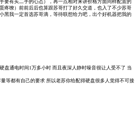
手要有买二手的心态），再一点相对来讲价格方面同样配置的
蛋疼嘹）前前后后也算跟苏哥打了好久交道，也入了不少苏哥
小黑我一定首选苏哥滴，等待联想给力吧，出个好机器把我的
测硬盘通电时间1万多小时 而且夜深人静时噪音很让人受不了 当
 容量等都有自己的要求 所以老苏你给配得硬盘很多人觉得不可接