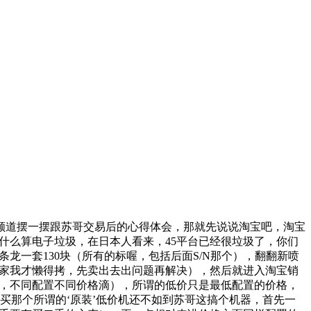
顺道摆一摆跟苏哥交易后的心得体会，那就先说说淘宝吧，淘宝
什么算电子垃圾，在日本人看来，45平台已经很垃圾了，你们
龙一套130块（所有的标喔，包括后面S/N那个），翻翻新喷
家我才懒得拷，先卖出去出问题再解决），然后就进入淘宝销
，不同配置不同价格滴），所谓的低价只是最低配置的价格，
宝买那个所谓的‘原装’低价机还不如到苏哥这搞个机器，首先一