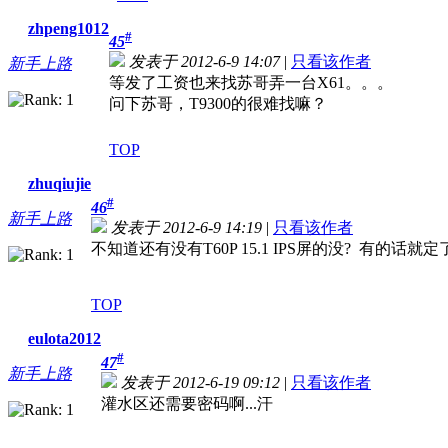
zhpeng1012
#
45
发表于 2012-6-9 14:07
|
只看该作者
新手上路
等发了工资也来找苏哥弄一台X61。。。
问下苏哥，T9300的很难找嘛？
TOP
zhuqiujie
#
46
新手上路
发表于 2012-6-9 14:19
|
只看该作者
不知道还有没有T60P 15.1 IPS屏的没? 有的话就定
TOP
eulota2012
#
47
新手上路
发表于 2012-6-19 09:12
|
只看该作者
灌水区还需要密码啊...汗