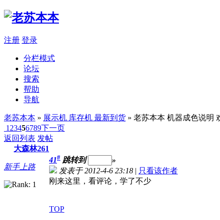
注册
登录
分栏模式
论坛
搜索
帮助
导航
老苏本本
»
展示机 库存机 最新到货
» 老苏本本 机器成色说
1
2
3
4
5
6
7
8
9
下一页
返回列表
发帖
大森林261
#
41
跳转到
»
新手上路
发表于 2012-4-6 23:18
|
只看该作者
刚来这里，看评论，学了不少
TOP