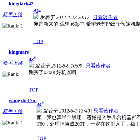
kingdark42
#
42
新手上路
发表于 2012-4-22 20:12
|
只看该作者
俺是新来的 观望 t60p中 希望老苏能出个预定
TOP
kingmars
#
43
新手上路
发表于 2012-5-9 10:09
|
只看该作者
刚买了x200t 好机器啊
TOP
wangzhe17m
#
44
发表于 2012-6-1 13:49
|
只看该作者
新手上路
额！我也算半个黑迷，遗憾是入手几台机器都
T60，处理掉换成200T，一定在这里入手，
TOP