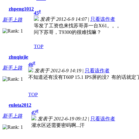
zhpeng1012
#
45
发表于 2012-6-9 14:07
|
只看该作者
新手上路
等发了工资也来找苏哥弄一台X61。。。
问下苏哥，T9300的很难找嘛？
TOP
zhuqiujie
#
46
新手上路
发表于 2012-6-9 14:19
|
只看该作者
不知道还有没有T60P 15.1 IPS屏的没? 有的话就定
TOP
eulota2012
#
47
新手上路
发表于 2012-6-19 09:12
|
只看该作者
灌水区还需要密码啊...汗