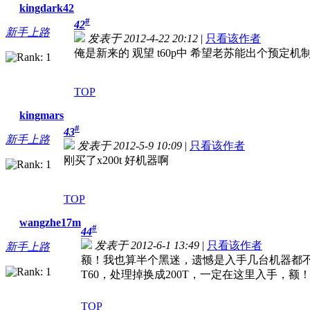
kingdark42
#
42
新手上路
发表于 2012-4-22 20:12
|
只看该作者
俺是新来的 观望 t60p中 希望老苏能出个预定
TOP
kingmars
#
43
新手上路
发表于 2012-5-9 10:09
|
只看该作者
刚买了x200t 好机器啊
TOP
wangzhe17m
#
44
发表于 2012-6-1 13:49
|
只看该作者
新手上路
额！我也算半个黑迷，遗憾是入手几台机器都
T60，处理掉换成200T，一定在这里入手，
TOP