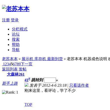
注册
登录
分栏模式
论坛
搜索
帮助
导航
老苏本本
»
展示机 库存机 最新到货
» 老苏本本 机器成色说
1
2
3
4
5
6
7
8
9
下一页
返回列表
发帖
大森林261
#
41
跳转到
»
新手上路
发表于 2012-4-6 23:18
|
只看该作者
刚来这里，看评论，学了不少
TOP