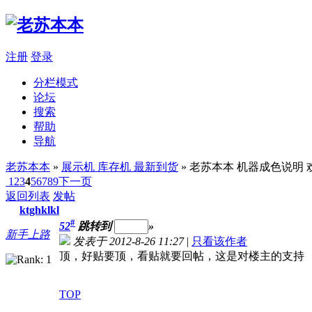
注册
登录
分栏模式
论坛
搜索
帮助
导航
老苏本本
»
展示机 库存机 最新到货
» 老苏本本 机器成色说
1
2
3
4
5
6
7
8
9
下一页
返回列表
发帖
ktghklkl
#
52
跳转到
»
新手上路
发表于 2012-8-26 11:27
|
只看该作者
顶，好贴要顶，看贴就要回帖，这是对楼主的支持
TOP