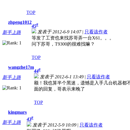
TOP
zhpeng1012
#
45
发表于 2012-6-9 14:07
|
只看该作者
新手上路
等发了工资也来找苏哥弄一台X61。。。
问下苏哥，T9300的很难找嘛？
TOP
wangzhe17m
#
44
发表于 2012-6-1 13:49
|
只看该作者
新手上路
额！我也算半个黑迷，遗憾是入手几台机器都不
面的回复，哥表示来晚了
TOP
kingmars
#
43
新手上路
发表于 2012-5-9 10:09
|
只看该作者