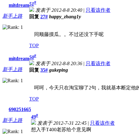
#
51
mitdream
发表于 2012-8-8 20:40
|
只看该作者
新手上路
回复
27#
happy_zhang1y
同顺藤摸瓜。。不过还没下手呢
TOP
#
50
mitdream
发表于 2012-8-8 20:36
|
只看该作者
新手上路
回复
35#
gukeping
呵呵，今天只在淘宝聊了2句，我就基本断定他
TOP
690251665
#
49
新手上路
发表于 2012-7-31 22:45
|
只看该作者
想入手T400老苏给个意见啊