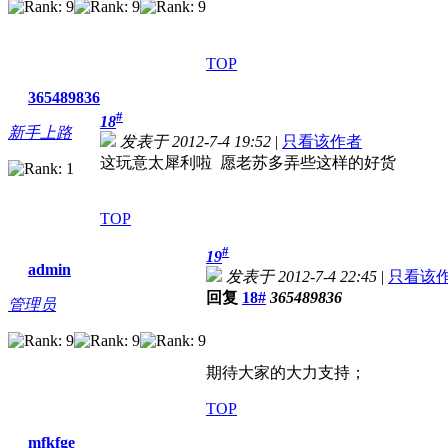
TOP
365489836
#
18
新手上路
发表于 2012-7-4 19:52
|
只看该作者
这玩意太犀利啦 愿老苏多弄些这样的好货
TOP
#
19
admin
发表于 2012-7-4 22:45
|
只看该
回复
18#
365489836
管理员
期待大家的大力支持；
TOP
mfkfge