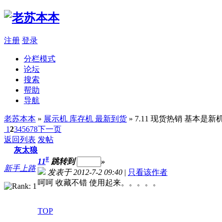
注册
登录
分栏模式
论坛
搜索
帮助
导航
老苏本本
»
展示机 库存机 最新到货
» 7.11 现货热销 基本是新
1
2
3
4
5
6
7
8
下一页
返回列表
发帖
灰太狼
#
11
跳转到
»
新手上路
发表于 2012-7-2 09:40
|
只看该作者
呵呵 收藏不错 使用起来。。。。。
TOP