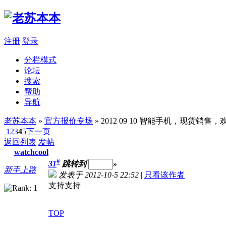
注册
登录
分栏模式
论坛
搜索
帮助
导航
老苏本本
»
官方报价专场
» 2012 09 10 智能手机，现货销
1
2
3
4
5
下一页
返回列表
发帖
watchcool
#
31
跳转到
»
新手上路
发表于 2012-10-5 22:52
|
只看该作者
支持支持
TOP