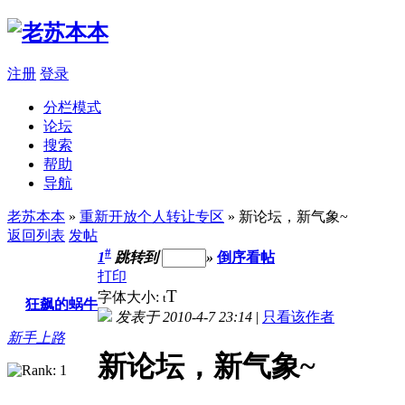
注册
登录
分栏模式
论坛
搜索
帮助
导航
老苏本本
»
重新开放个人转让专区
» 新论坛，新气象~
返回列表
发帖
#
1
跳转到
»
倒序看帖
打印
T
字体大小:
t
狂飙的蜗牛
发表于 2010-4-7 23:14
|
只看该作者
新手上路
新论坛，新气象~