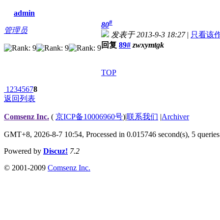
admin
#
80
管理员
发表于 2013-9-3 18:27
|
只看该
回复
89#
zwxymtgk
TOP
1
2
3
4
5
6
7
8
返回列表
Comsenz Inc.
(
京ICP备10006960号
)
|
联系我们
|
Archiver
GMT+8, 2026-8-7 10:54,
Processed in 0.015746 second(s), 5 queries
Powered by
Discuz!
7.2
© 2001-2009
Comsenz Inc.