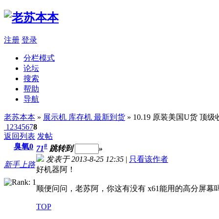
注册
登录
分栏模式
论坛
搜索
帮助
导航
老苏本本
»
展示机 库存机 最新到货
» 10.19 原装美国U货 顶级收藏
1
2
3
4
5
6
7
8
返回列表
发帖
臭氧0
#
71
跳转到
»
发表于 2013-8-25 12:35
|
只看该作者
新手上路
好机器阿！
顺便问问，老苏阿，你这有没有 x61能用的高分屏幕吗
TOP