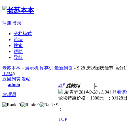
注册
登录
分栏模式
论坛
搜索
帮助
导航
老苏本本
»
展示机 库存机 最新到货
» 9.28 庆祝国庆佳节 高分LED
1
2
3
4
5
返回列表
发帖
admin
#
41
跳转到
»
发表于 2014-9-28 11:34
|
只看该
管理员
论坛特惠价格；1380元 ；9月2
；
TOP