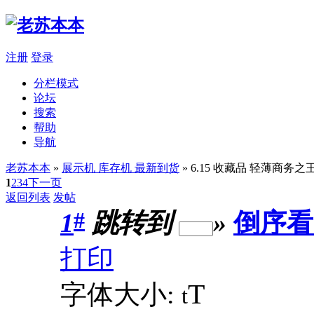
注册
登录
分栏模式
论坛
搜索
帮助
导航
老苏本本
»
展示机 库存机 最新到货
» 6.15 收藏品 轻薄商务之王 
1
2
3
4
下一页
返回列表
发帖
#
1
跳转到
»
倒序看
打印
T
字体大小:
t