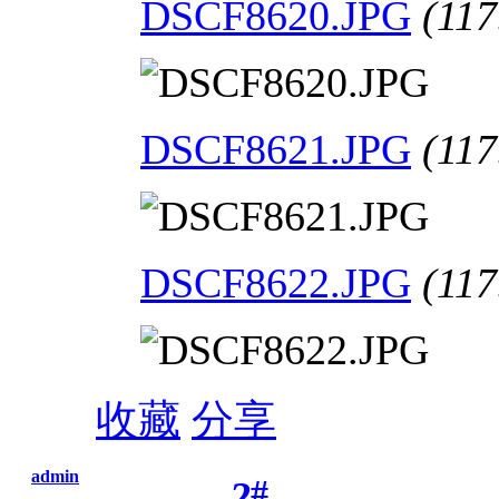
DSCF8620.JPG
(117
DSCF8621.JPG
(117
DSCF8622.JPG
(117
收藏
分享
admin
#
2