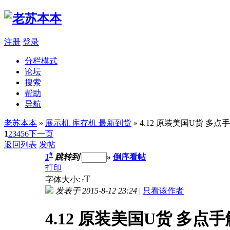
注册
登录
分栏模式
论坛
搜索
帮助
导航
老苏本本
»
展示机 库存机 最新到货
» 4.12 原装美国U货 多点手触
1
2
3
4
5
6
下一页
返回列表
发帖
#
1
跳转到
»
倒序看帖
打印
T
字体大小:
t
发表于 2015-8-12 23:24
|
只看该作者
4.12 原装美国U货 多点手触 I