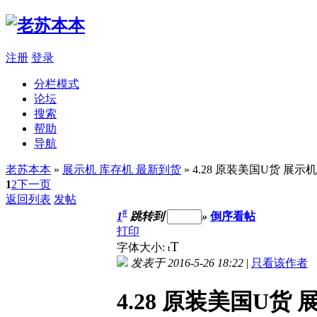
注册
登录
分栏模式
论坛
搜索
帮助
导航
老苏本本
»
展示机 库存机 最新到货
» 4.28 原装美国U货 展示机成
1
2
下一页
返回列表
发帖
#
1
跳转到
»
倒序看帖
打印
T
字体大小:
t
发表于 2016-5-26 18:22
|
只看该作者
4.28 原装美国U货 展