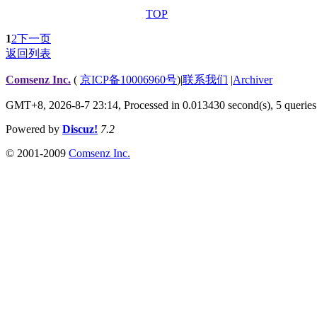
TOP
1
2
下一页
返回列表
Comsenz Inc.
(
京ICP备10006960号
)
|
联系我们
|
Archiver
GMT+8, 2026-8-7 23:14,
Processed in 0.013430 second(s), 5 queries
Powered by
Discuz!
7.2
© 2001-2009
Comsenz Inc.