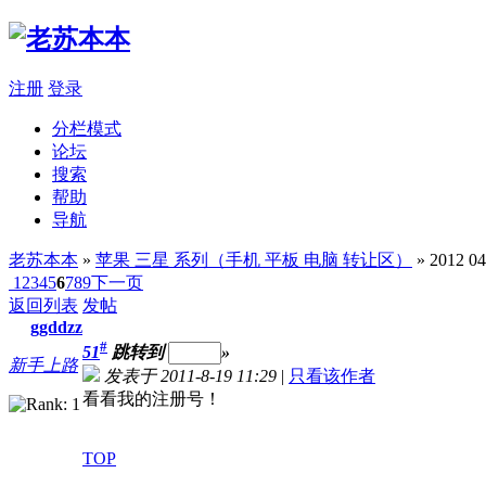
注册
登录
分栏模式
论坛
搜索
帮助
导航
老苏本本
»
苹果 三星 系列（手机 平板 电脑 转让区）
» 2012 
1
2
3
4
5
6
7
8
9
下一页
返回列表
发帖
ggddzz
#
51
跳转到
»
新手上路
发表于 2011-8-19 11:29
|
只看该作者
看看我的注册号！
TOP