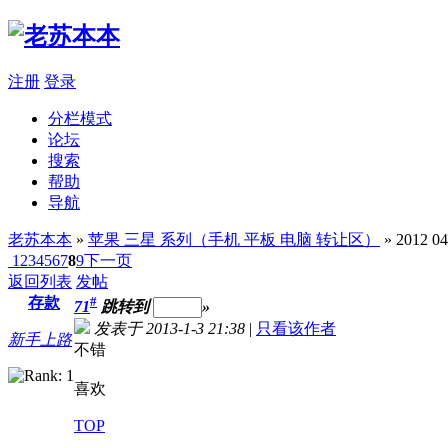
注册
登录
分栏模式
论坛
搜索
帮助
导航
老苏本本
»
苹果 三星 系列（手机 平板 电脑 转让区）
» 2012 
1
2
3
4
5
6
7
8
9
下一页
返回列表
发帖
存款
#
71
跳转到
»
发表于 2013-1-3 21:38
|
只看该作者
新手上路
不错
喜欢
TOP