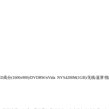
4.1“LED高分(1600x900)/DVDRW/nVida NVS4200M(1GB)/