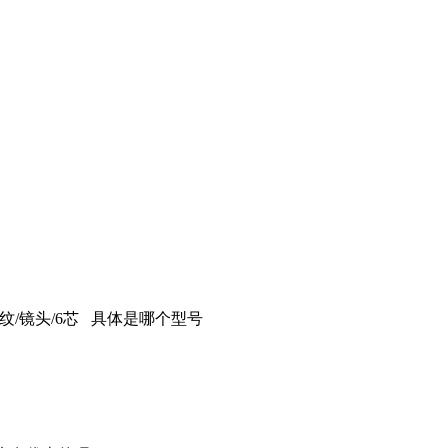
无线/蓝芽/指纹/镜头/6芯 具体是哪个型号