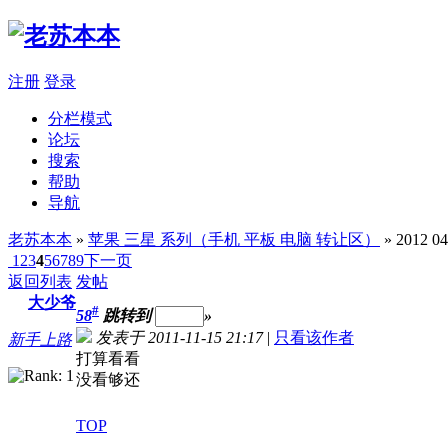
注册
登录
分栏模式
论坛
搜索
帮助
导航
老苏本本
»
苹果 三星 系列（手机 平板 电脑 转让区）
» 2012 
1
2
3
4
5
6
7
8
9
下一页
返回列表
发帖
大少爷
#
58
跳转到
»
发表于 2011-11-15 21:17
|
只看该作者
新手上路
打算看看
没看够还
TOP