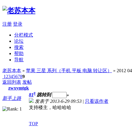
注册
登录
分栏模式
论坛
搜索
帮助
导航
老苏本本
»
苹果 三星 系列（手机 平板 电脑 转让区）
» 2012 
1
2
3
4
5
6
7
8
9
返回列表
发帖
zwxymtgk
#
81
跳转到
»
新手上路
发表于 2013-6-29 09:53
|
只看该作者
支持楼主，哈哈哈哈
TOP