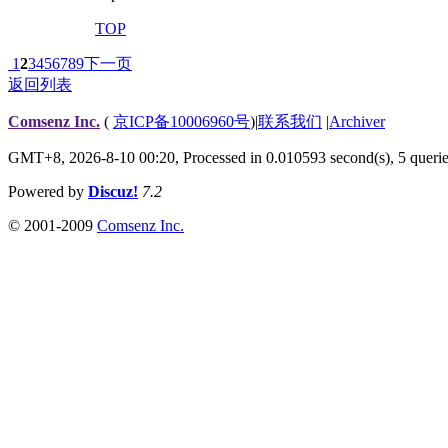
TOP
1
2
3
4
5
6
7
8
9
下一页
返回列表
Comsenz Inc.
(
京ICP备10006960号
)
|
联系我们
|
Archiver
GMT+8, 2026-8-10 00:20,
Processed in 0.010593 second(s), 5 queri
Powered by
Discuz!
7.2
© 2001-2009
Comsenz Inc.