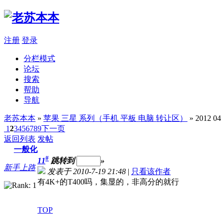
注册
登录
分栏模式
论坛
搜索
帮助
导航
老苏本本
»
苹果 三星 系列（手机 平板 电脑 转让区）
» 2012 
1
2
3
4
5
6
7
8
9
下一页
返回列表
发帖
一般化
#
11
跳转到
»
新手上路
发表于 2010-7-19 21:48
|
只看该作者
有4K+的T400吗，集显的，非高分的就行
TOP