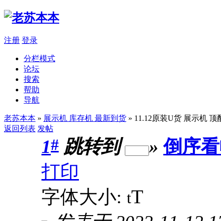
注册
登录
分栏模式
论坛
搜索
帮助
导航
老苏本本
»
展示机 库存机 最新到货
» 11.12原装U货 展示机 顶配
返回列表
发帖
#
1
跳转到
»
倒序看
打印
T
字体大小:
t