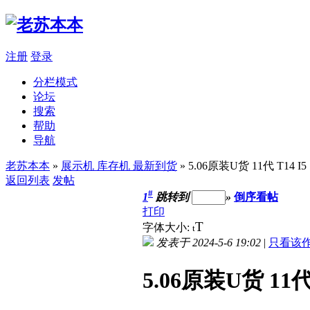
注册
登录
分栏模式
论坛
搜索
帮助
导航
老苏本本
»
展示机 库存机 最新到货
» 5.06原装U货 11代 T14 I
返回列表
发帖
#
1
跳转到
»
倒序看帖
打印
T
字体大小:
t
发表于 2024-5-6 19:02
|
只看该
5.06原装U货 11代 