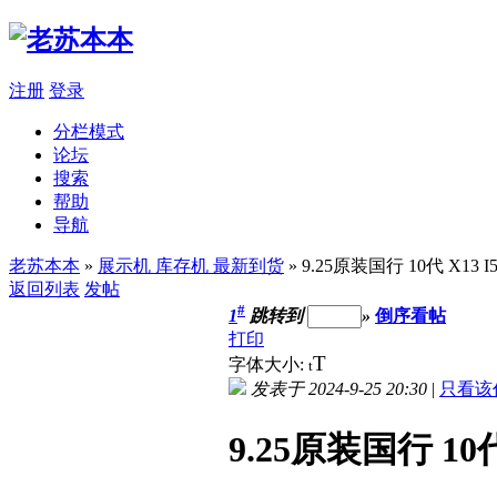
注册
登录
分栏模式
论坛
搜索
帮助
导航
老苏本本
»
展示机 库存机 最新到货
» 9.25原装国行 10代 X13 
返回列表
发帖
#
1
跳转到
»
倒序看帖
打印
T
字体大小:
t
发表于 2024-9-25 20:30
|
只看该
9.25原装国行 10代