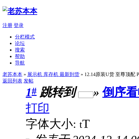
注册
登录
分栏模式
论坛
搜索
帮助
导航
老苏本本
»
展示机 库存机 最新到货
» 12.14原装U货 至尊顶配 P
返回列表
发帖
#
1
跳转到
»
倒序看
打印
T
字体大小:
t