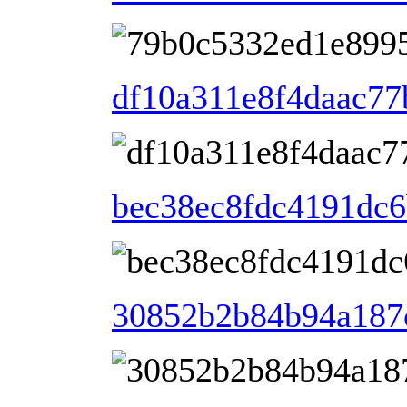
df10a311e8f4daac77
bec38ec8fdc4191dc6
30852b2b84b94a187