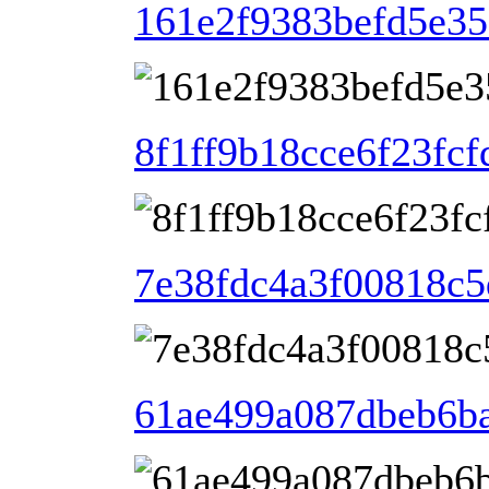
161e2f9383befd5e35
8f1ff9b18cce6f23fc
7e38fdc4a3f00818c5
61ae499a087dbeb6b