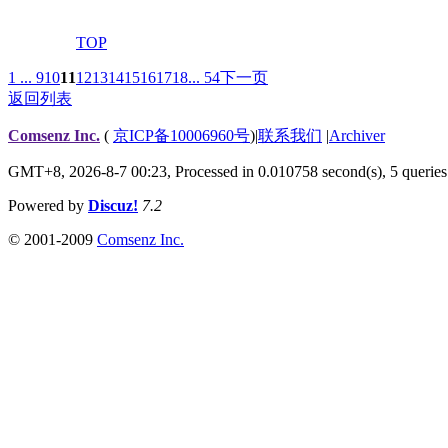
TOP
1 ...
9
10
11
12
13
14
15
16
17
18
... 54
下一页
返回列表
Comsenz Inc.
(
京ICP备10006960号
)
|
联系我们
|
Archiver
GMT+8, 2026-8-7 00:23,
Processed in 0.010758 second(s), 5 queries
Powered by
Discuz!
7.2
© 2001-2009
Comsenz Inc.