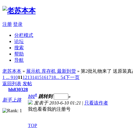
注册
登录
分栏模式
论坛
搜索
帮助
导航
老苏本本
»
展示机 库存机 最新到货
» 第2批礼物来了 送原装
1 ...
9
10
11
12
13
14
15
16
17
18
... 54
下一页
返回列表
发帖
hh830328
#
101
跳转到
»
新手上路
发表于 2010-6-10 01:21
|
只看该作者
我也看看我的注册号
TOP