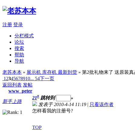
注册
登录
分栏模式
论坛
搜索
帮助
导航
老苏本本
»
展示机 库存机 最新到货
» 第2批礼物来了 送原装
1
2
3
4
5
6
7
8
9
10
... 54
下一页
返回列表
发帖
www_peter
#
21
跳转到
»
新手上路
发表于 2010-4-14 11:19
|
只看该作者
怎样看我的注册号?
TOP