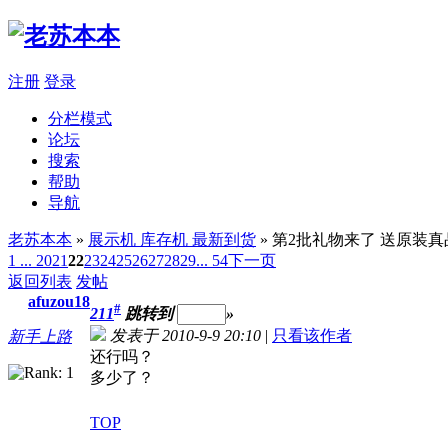
注册
登录
分栏模式
论坛
搜索
帮助
导航
老苏本本
»
展示机 库存机 最新到货
» 第2批礼物来了 送原装
1 ...
20
21
22
23
24
25
26
27
28
29
... 54
下一页
返回列表
发帖
afuzou18
#
211
跳转到
»
发表于 2010-9-9 20:10
|
只看该作者
新手上路
还行吗？
多少了？
TOP