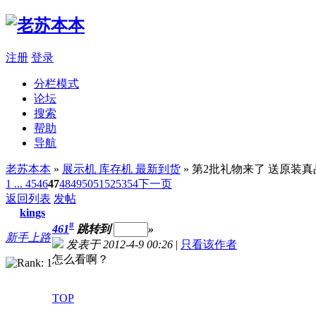
注册
登录
分栏模式
论坛
搜索
帮助
导航
老苏本本
»
展示机 库存机 最新到货
» 第2批礼物来了 送原装
1 ...
45
46
47
48
49
50
51
52
53
54
下一页
返回列表
发帖
kings
#
461
跳转到
»
新手上路
发表于 2012-4-9 00:26
|
只看该作者
怎么看啊？
TOP