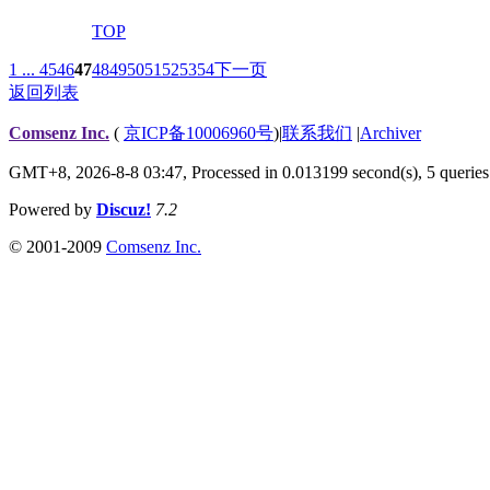
TOP
1 ...
45
46
47
48
49
50
51
52
53
54
下一页
返回列表
Comsenz Inc.
(
京ICP备10006960号
)
|
联系我们
|
Archiver
GMT+8, 2026-8-8 03:47,
Processed in 0.013199 second(s), 5 queries
Powered by
Discuz!
7.2
© 2001-2009
Comsenz Inc.