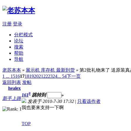
注册
登录
分栏模式
论坛
搜索
帮助
导航
老苏本本
»
展示机 库存机 最新到货
» 第2批礼物来了 送原装
1 ...
15
16
17
18
19
20
21
22
23
24
... 54
下一页
返回列表
发帖
healex
#
161
跳转到
»
新手上路
发表于 2010-7-30 17:32
|
只看该作者
我也要来支持一下啊
TOP