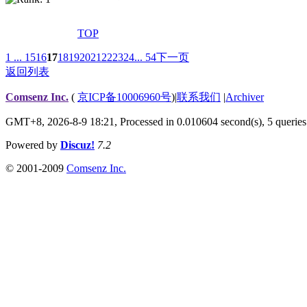
TOP
1 ...
15
16
17
18
19
20
21
22
23
24
... 54
下一页
返回列表
Comsenz Inc.
(
京ICP备10006960号
)
|
联系我们
|
Archiver
GMT+8, 2026-8-9 18:21,
Processed in 0.010604 second(s), 5 queries
Powered by
Discuz!
7.2
© 2001-2009
Comsenz Inc.