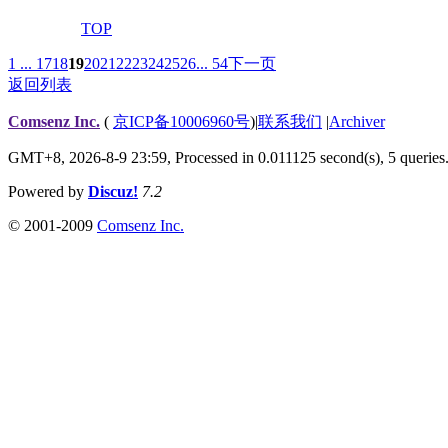
TOP
1 ...
17
18
19
20
21
22
23
24
25
26
... 54
下一页
返回列表
Comsenz Inc.
(
京ICP备10006960号
)
|
联系我们
|
Archiver
GMT+8, 2026-8-9 23:59,
Processed in 0.011125 second(s), 5 queries
Powered by
Discuz!
7.2
© 2001-2009
Comsenz Inc.