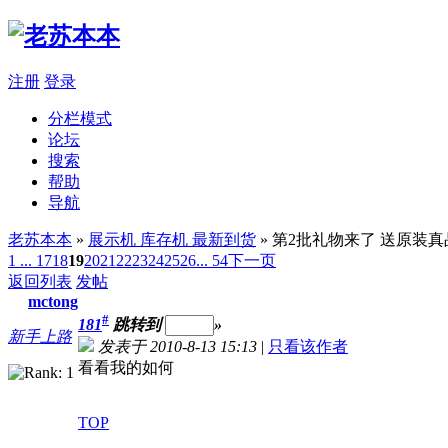
注册
登录
分栏模式
论坛
搜索
帮助
导航
老苏本本
»
展示机 库存机 最新到货
» 第2批礼物来了 送原装
1 ...
17
18
19
20
21
22
23
24
25
26
... 54
下一页
返回列表
发帖
mctong
#
181
跳转到
»
新手上路
发表于 2010-8-13 15:13
|
只看该作者
看看我的如何
TOP