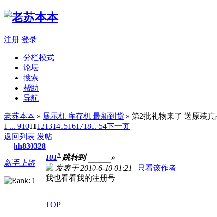
注册
登录
分栏模式
论坛
搜索
帮助
导航
老苏本本
»
展示机 库存机 最新到货
» 第2批礼物来了 送原装
1 ...
9
10
11
12
13
14
15
16
17
18
... 54
下一页
返回列表
发帖
hh830328
#
101
跳转到
»
新手上路
发表于 2010-6-10 01:21
|
只看该作者
我也看看我的注册号
TOP