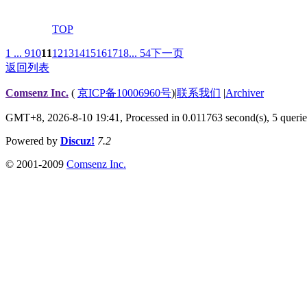
TOP
1 ...
9
10
11
12
13
14
15
16
17
18
... 54
下一页
返回列表
Comsenz Inc.
(
京ICP备10006960号
)
|
联系我们
|
Archiver
GMT+8, 2026-8-10 19:41,
Processed in 0.011763 second(s), 5 querie
Powered by
Discuz!
7.2
© 2001-2009
Comsenz Inc.