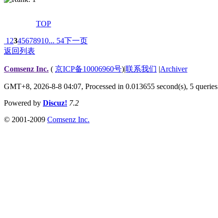
TOP
1
2
3
4
5
6
7
8
9
10
... 54
下一页
返回列表
Comsenz Inc.
(
京ICP备10006960号
)
|
联系我们
|
Archiver
GMT+8, 2026-8-8 04:07,
Processed in 0.013655 second(s), 5 queries
Powered by
Discuz!
7.2
© 2001-2009
Comsenz Inc.