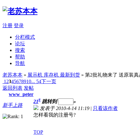
注册
登录
分栏模式
论坛
搜索
帮助
导航
老苏本本
»
展示机 库存机 最新到货
» 第2批礼物来了 送原装
1
2
3
4
5
6
7
8
9
10
... 54
下一页
返回列表
发帖
www_peter
#
21
跳转到
»
新手上路
发表于 2010-4-14 11:19
|
只看该作者
怎样看我的注册号?
TOP