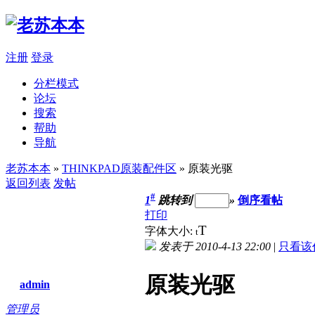
注册
登录
分栏模式
论坛
搜索
帮助
导航
老苏本本
»
THINKPAD原装配件区
» 原装光驱
返回列表
发帖
#
1
跳转到
»
倒序看帖
打印
T
字体大小:
t
发表于 2010-4-13 22:00
|
只看该
原装光驱
admin
管理员