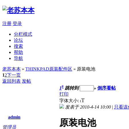
注册
登录
分栏模式
论坛
搜索
帮助
导航
老苏本本
»
THINKPAD原装配件区
» 原装电池
1
2
下一页
返回列表
发帖
#
1
跳转到
»
倒序看帖
打印
T
字体大小:
t
发表于 2010-4-14 10:00
|
只看该
admin
原装电池
管理员