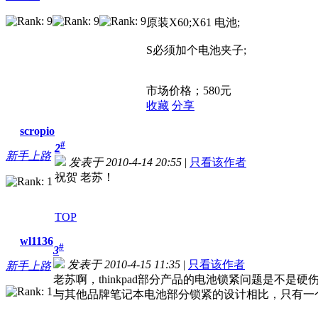
原装X60;X61 电池;
S必须加个电池夹子;
市场价格；580元
收藏
分享
scropio
#
2
新手上路
发表于 2010-4-14 20:55
|
只看该作者
祝贺 老苏！
TOP
wl1136
#
3
发表于 2010-4-15 11:35
|
只看该作者
新手上路
老苏啊，thinkpad部分产品的电池锁紧问题是不是硬
与其他品牌笔记本电池部分锁紧的设计相比，只有一