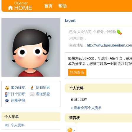
首页
帮助
lxccit
已有 人次访问, 个积分, 个经验
用户组别：
主页地址：
http://www.laosubenben.c
如果您认识lxccit，可以给TA留个言
成为好友后，您就可以第一时间关注到T
加为好友
加为好友
给我留言
个人资料
打个招呼
发送消息
创建:
现在
违规举报
» 查看全部个人资料
个人菜单
留言板
个人资料