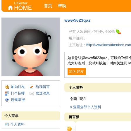
首页
帮助
www5623qaz
已有 人次访问, 个积分, 个经验
用户组别：
主页地址：
http://www.laosubenben.c
如果您认识www5623qaz，可以给T
成为好友后，您就可以第一时间关注到T
加为好友
加为好友
给我留言
个人资料
打个招呼
发送消息
创建:
现在
违规举报
» 查看全部个人资料
个人菜单
留言板
个人资料