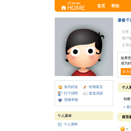
首页
帮助
暴鲁千
已有 
用户
主页
如果
成为好
加为
加为好友
给我留言
个人
打个招呼
发送消息
创建
违规举报
» 
个人菜单
留言
个人资料