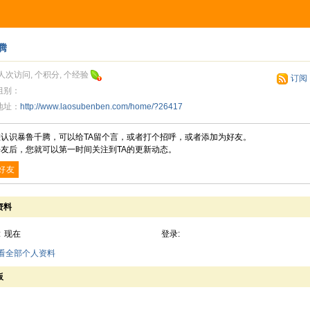
腾
人次访问, 个积分, 个经验
订阅
组别：
地址：
http://www.laosubenben.com/home/?26417
您认识暴鲁千腾，可以给TA留个言，或者打个招呼，或者添加为好友。
友后，您就可以第一时间关注到TA的更新动态。
好友
资料
:
现在
登录:
查看全部个人资料
板