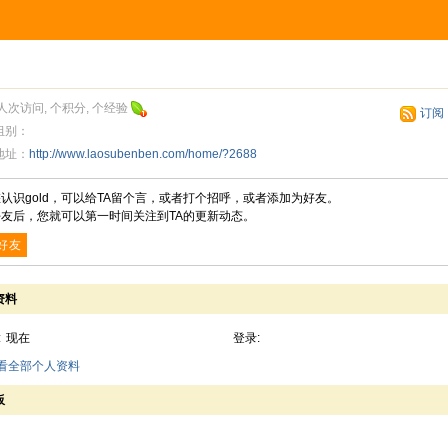
人次访问, 个积分, 个经验
订阅
组别：
地址：
http://www.laosubenben.com/home/?2688
认识gold，可以给TA留个言，或者打个招呼，或者添加为好友。
友后，您就可以第一时间关注到TA的更新动态。
好友
资料
:
现在
登录:
查看全部个人资料
板