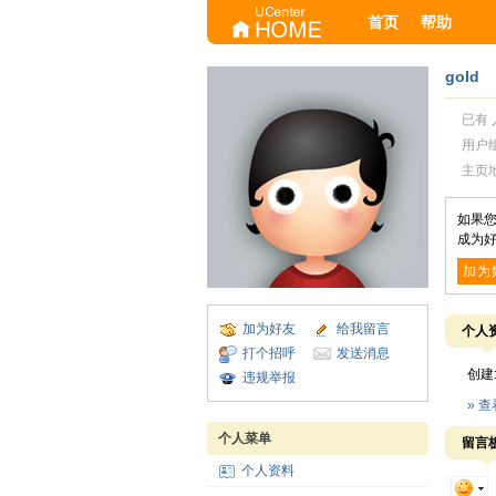
首页
帮助
gold
已有 
用户
主页
如果您
成为好
加为
加为好友
给我留言
个人
打个招呼
发送消息
创建
违规举报
» 
个人菜单
留言
个人资料