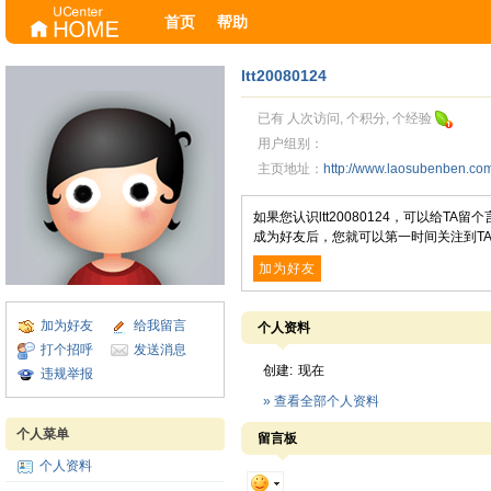
首页
帮助
ltt20080124
已有 人次访问, 个积分, 个经验
用户组别：
主页地址：
http://www.laosubenben.c
如果您认识ltt20080124，可以给T
成为好友后，您就可以第一时间关注到T
加为好友
加为好友
给我留言
个人资料
打个招呼
发送消息
创建:
现在
违规举报
» 查看全部个人资料
个人菜单
留言板
个人资料