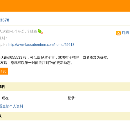
53378
人次访问, 个积分, 个经验
订阅
组别：
地址：
http://www.laosubenben.com/home/?5613
认识gf65553378，可以给TA留个言，或者打个招呼，或者添加为好友。
友后，您就可以第一时间关注到TA的更新动态。
好友
资料
:
现在
登录:
查看全部个人资料
板