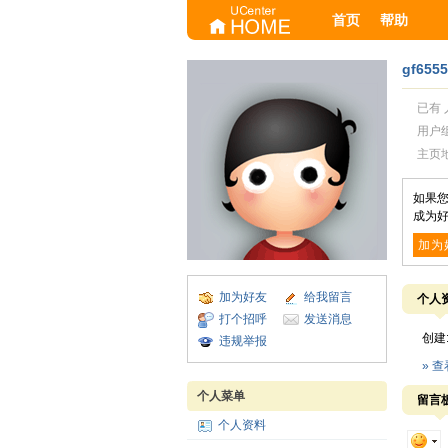
首页
帮助
gf655
已有 
用户
主页
如果您
成为好
加为
加为好友
给我留言
个人
打个招呼
发送消息
创建
违规举报
» 
个人菜单
留言
个人资料