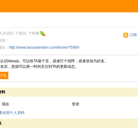
人次访问, 个积分, 个经验
订阅
组别：
地址：
http://www.laosubenben.com/home/?5969
认识ldwujq，可以给TA留个言，或者打个招呼，或者添加为好友。
友后，您就可以第一时间关注到TA的更新动态。
好友
资料
:
现在
登录:
查看全部个人资料
板