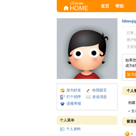
首页
帮助
ldwujq
已有 
用户
主页
如果您
成为好
加为
加为好友
给我留言
个人
打个招呼
发送消息
创建
违规举报
» 
个人菜单
留言
个人资料