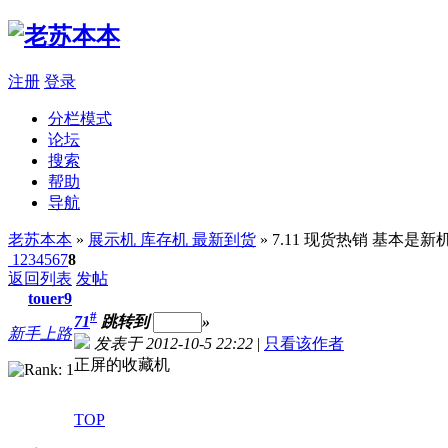
注册
登录
分栏模式
论坛
搜索
帮助
导航
老苏本本
»
展示机 库存机 最新到货
» 7.11 现货热销 基本是新
1
2
3
4
5
6
7
8
返回列表
发帖
touer9
#
71
跳转到
»
新手上路
发表于 2012-10-5 22:22
|
只看该作者
正屏的收藏机
TOP