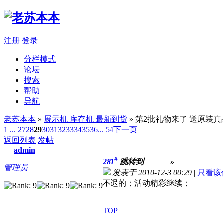
注册
登录
分栏模式
论坛
搜索
帮助
导航
老苏本本
»
展示机 库存机 最新到货
» 第2批礼物来了 送原装
1 ...
27
28
29
30
31
32
33
34
35
36
... 54
下一页
返回列表
发帖
admin
#
281
跳转到
»
管理员
发表于 2010-12-3 00:29
|
只看该
不迟的；活动精彩继续；
TOP