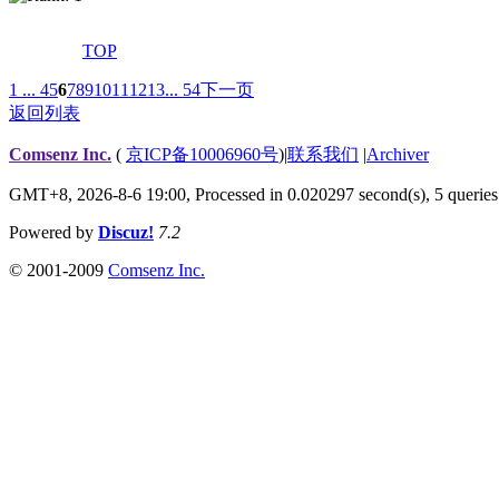
TOP
1 ...
4
5
6
7
8
9
10
11
12
13
... 54
下一页
返回列表
Comsenz Inc.
(
京ICP备10006960号
)
|
联系我们
|
Archiver
GMT+8, 2026-8-6 19:00,
Processed in 0.020297 second(s), 5 queries
Powered by
Discuz!
7.2
© 2001-2009
Comsenz Inc.