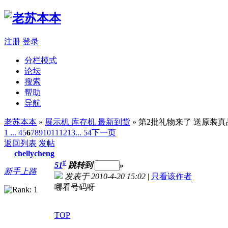
注册
登录
分栏模式
论坛
搜索
帮助
导航
老苏本本
»
展示机 库存机 最新到货
» 第2批礼物来了 送原装
1 ...
4
5
6
7
8
9
10
11
12
13
... 54
下一页
返回列表
发帖
chellycheng
#
51
跳转到
»
新手上路
发表于 2010-4-20 15:02
|
只看该作者
哪看号码呀
TOP